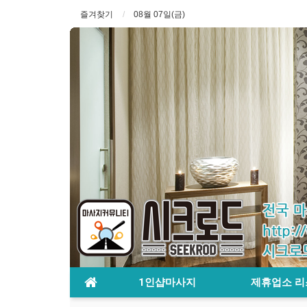
즐겨찾기
08월 07일(금)
1인샵마사지
제휴업소 리