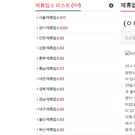
제휴
제휴업소 리스트
(
)
354
서울 제휴업소 (
)
47
(ㅇ
경기 제휴업소 (
)
160
손소
인천 제휴업소 (
)
6
강원 제휴업소 (
)
0
충북 제휴업소 (
)
0
아ㅅㅂ
충남 제휴업소 (
)
7
방탄소
대전 제휴업소 (
)
0
어 있
15일
경북 제휴업소 (
)
0
국 올
됐다.
경남 제휴업소 (
)
0
타임)
대구 제휴업소 (
)
0
리 있
의혹 
울산 제휴업소 (
)
0
에서 
부산 제휴업소 (
)
원과 
0