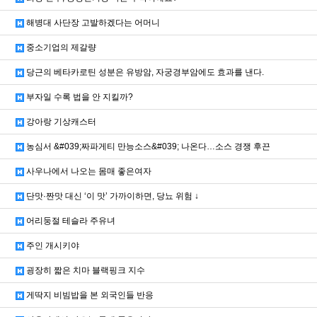
해병대 사단장 고발하겠다는 어머니
중소기업의 제갈량
당근의 베타카로틴 성분은 유방암, 자궁경부암에도 효과를 낸다.
부자일 수록 법을 안 지킬까?
강아랑 기상캐스터
농심서 &#039;짜파게티 만능소스&#039; 나온다…소스 경쟁 후끈
사우나에서 나오는 몸매 좋은여자
단맛·짠맛 대신 ‘이 맛’ 가까이하면, 당뇨 위험 ↓
어리둥절 테슬라 주유녀
주인 개시키야
굉장히 짧은 치마 블랙핑크 지수
게딱지 비빔밥을 본 외국인들 반응