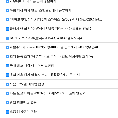
사우나에서 나오는 몸매 좋은여자
아침 해장 하지 말고, 조찬모임에서 공부하자
"비싸고 맛없어"…세계 1위 스타벅스, &#039;이 나라&#039;에선…
급하게 뺀 살은 ‘수분’이다? 체중 감량에 대한 오해와 진실 5
DC 히어로 &#039;플래시&#039;, &#039;범죄도시3'…
자본주의가 너무 &#039;사랑&#039;을 강조해서 &#039;우정&#…
걷기 운동 효과 ‘하루 2300보’부터…7천보 이상이면 효과 ‘쑥’
국내 최고 대학 다니면서 느낀점
추석 연휴 인기 여행지 보니... 톱5 중 3개가 日 도시
요즘 1박2일 패배팀 밥상
나도 모르게 하는 &#039;이 자세&#039;… 노화 앞당겨
반일 퍼포먼스 열풍
요즘 행복주택 근황 ㄷㄷ