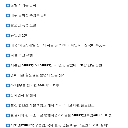
운빨 지리는 남자
배우 김희정 수영복 몸매
탈모인 폭풍 오열
유인영 몸매
태풍 ‘카눈’, 내일 밤 9시 서울 동쪽 30㎞ 지난다…전국에 폭풍우
너클 끼고 폭행
세븐틴 &#039;FML&#039;, 620만장 팔렸다…"K팝 단일 음반…
망해버린 출산율을 보면서 드는 생각
AV 배우를 섭외한 유투버의 최후
잠자면서 살 뺀다
빨간 핫팬츠의 블랙핑크 제니 적극적이고 야한 솔로댄스
환절기에 쉰 목소리로 변했다면? 가을철 &#039;인후염&#039; 예방…
서희원♥&#039; 구준엽, 국내 활동 없는 이유…"로맨틱 가이 싫어"