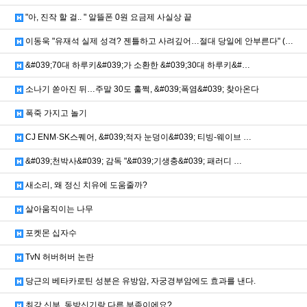
"아, 진작 할 걸.. " 알뜰폰 0원 요금제 사실상 끝
이동욱 "유재석 실제 성격? 젠틀하고 사려깊어…절대 당일에 안부른다" (…
&#039;70대 하루키&#039;가 소환한 &#039;30대 하루키&#…
소나기 쏟아진 뒤…주말 30도 훌쩍, &#039;폭염&#039; 찾아온다
폭죽 가지고 놀기
CJ ENM·SK스퀘어, &#039;적자 눈덩이&#039; 티빙-웨이브 …
&#039;천박사&#039; 감독 "&#039;기생충&#039; 패러디 …
새소리, 왜 정신 치유에 도움줄까?
살아움직이는 나무
포켓몬 십자수
TvN 허버허버 논란
당근의 베타카로틴 성분은 유방암, 자궁경부암에도 효과를 낸다.
최강 신부, 동방신기랑 다른 부족이에요?