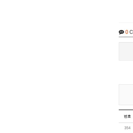
0
C
번호
354