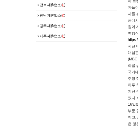
하 트
전북 제휴업소 (
)
0
자들
사를 
전남 제휴업소 (
)
0
관에서
광주 제휴업소 (
)
0
원이 
여행작
제주 제휴업소 (
)
0
https:
지난 
대심판
(MB
화를 
국가대
주당 
하루 
지난 
있다.
16일
부문 
이고,
은 많